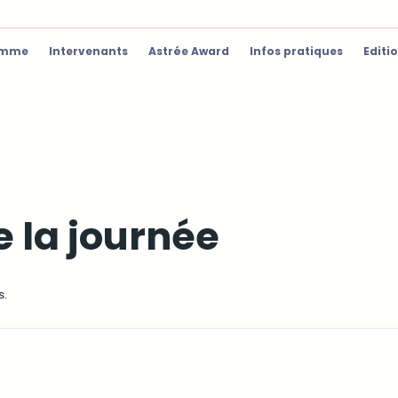
amme
Intervenants
Astrée Award
Infos pratiques
Editi
 la journée
s.