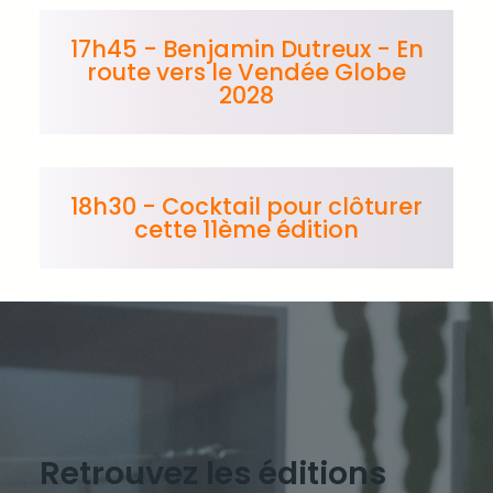
17h45 - Benjamin Dutreux - En
route vers le Vendée Globe
2028
18h30 - Cocktail pour clôturer
cette 11ème édition
Retrouvez les éditions