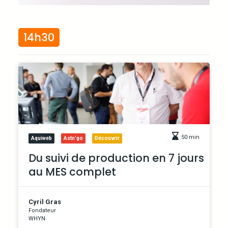
14h30
50 min
Aquiweb
Astn'go
Découvrir
Du suivi de production en 7 jours
au MES complet
Cyril Gras
Fondateur
WHYN