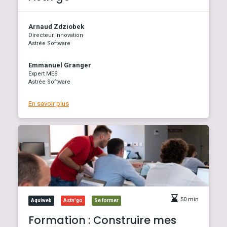
Arnaud Zdziobek
Directeur Innovation
Astrée Software
Emmanuel Granger
Expert MES
Astrée Software
En savoir plus
50 min
Aquiweb
Astn'go
Se former
Formation : Construire mes