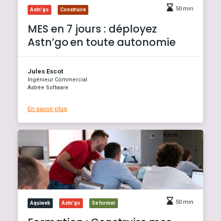
50 min
Astn'go
Construire
MES en 7 jours : déployez
Astn’go en toute autonomie
Jules Escot
Ingénieur Commercial
Astrée Software
En savoir plus
50 min
Aquiweb
Astn'go
Se former