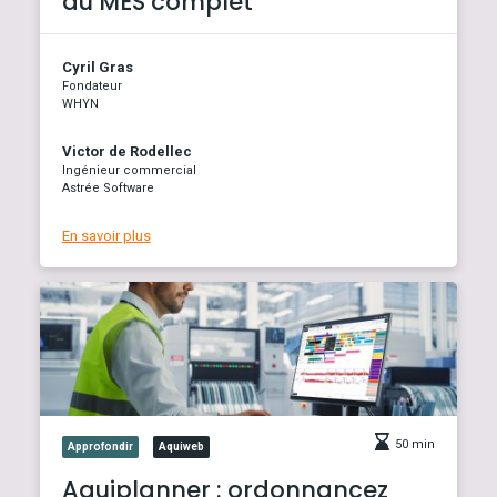
au MES complet
Cyril Gras
Fondateur
WHYN
Victor de Rodellec
Ingénieur commercial
Astrée Software
En savoir plus
50 min
Approfondir
Aquiweb
Aquiplanner : ordonnancez